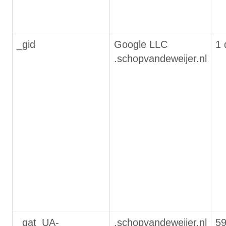
_gid
Google LLC
1 
.schopvandeweijer.nl
_gat_UA-
.schopvandeweijer.nl
59