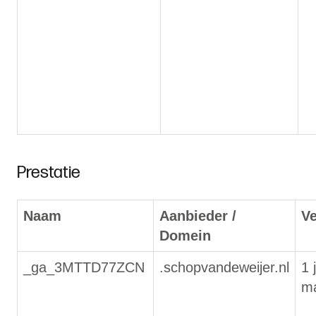
Prestatie
Naam
Aanbieder /
V
Domein
_ga_3MTTD77ZCN
.schopvandeweijer.nl
1 
m