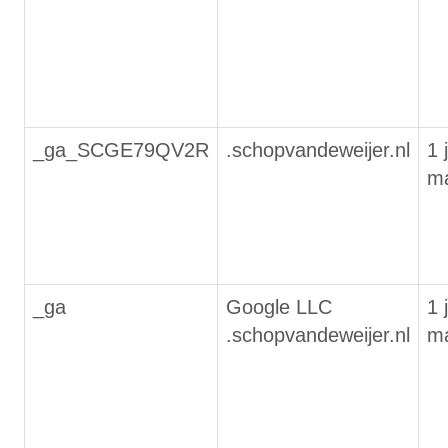
_ga_SCGE79QV2R
.schopvandeweijer.nl
1 
m
_ga
Google LLC
1 
.schopvandeweijer.nl
m