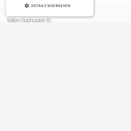
DETAILS WEERGEVEN
Contactgegevens
Willem Sophiaplein 10
6466 CP Kerkrade
info@schopvandeweijer.nl
T: 045 – 5411945
Bedrijfsgegevens
KvK: 52299112
BTW: NL8503.83.389.B.01
IBAN: NL53RABO 0148 4013 41
Disclaimer
U kunt gratis parkeren op de
parkeerplaatsen rondom ons kantoor. Tevens
beschikken wij
over een zij-ingang voor mindervaliden (met twee